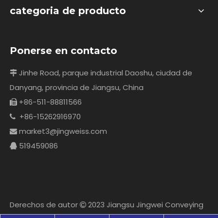
categoria de producto
Ponerse en contacto
Jinhe Road, parque industrial Daoshu, ciudad de

Danyang, provincia de Jiangsu, China
+86-511-88811566

+86-15262916970

market3@jingweiss.com

519459086

Derechos de autor
2023 Jiangsu Jingwei Conveying
