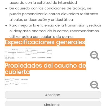
acuerdo con la solicitud de intensidad.
De acuerdo con las condiciones de trabajo, se
puede personalizar la correa elevadora resistente
al calor, anticorrosión y antiestática.
Para mejorar la eficiencia de la transmisión y reducir
el desgaste anormal de la correa, recomendamos
utilizar polea con cubierta de goma.
Especificaciones generales
Alargamiento
Resistencia
@ 10%
resistencia a
retardante
Cuerpo
a la
Ambiente
Frío
aceite
Tipo
Resistencia a
la
de
estructura
tracción
temperatura（℃）
resistencia
resistencia
la
temperatura
inflamación
(N/mm)
tracción(%)
600YP
3EP+1CC
600
800YP
4EP+1CC
800
-20～+70
≤1,6
operación
operación
operación
operación
1000YP
5EP+1CC
1000
Propiedades del caucho de
cubierta
Valor del
Elementos
Elementos
Valor del índice
índice
Capa de
carcasa a
pérdida por
4,5 (mp)
≤150（mm3）
capa de
abrasión
carcasa
Capa de
cubierta a
3,5 (mp)
Dureza
60-65(Orilla A)
carcasa
Resistencia
a la
Elongación @
Anterior:
≥18 (mp)
≥420（%）
tracción
rotura
Coeficiente
Propiedades
0.75
20（%）
de fricción
ácidas
Coeficiente
Propiedades
>1
5,2 (%)
de fricción
alcalinas
Siguiente: