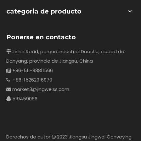
categoria de producto
Ponerse en contacto
Jinhe Road, parque industrial Daoshu, ciudad de

Danyang, provincia de Jiangsu, China
+86-511-88811566

+86-15262916970

market3@jingweiss.com

519459086

Derechos de autor
2023 Jiangsu Jingwei Conveying
