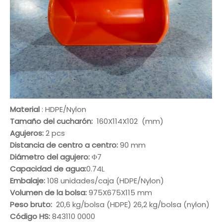
Material
: HDPE/Nylon
Tamaño del cucharón:
160X114X102 (mm)
Agujeros:
2 pcs
Distancia de centro a centro:
90 mm
Diámetro del agujero:
Φ7
Capacidad de agua:
0.74L
Embalaje:
108 unidades/caja (HDPE/Nylon)
Volumen de la bolsa:
975X675X115 mm
Peso bruto:
20,6 kg/bolsa (HDPE) 26,2 kg/bolsa (nylon)
Código HS:
843110 0000