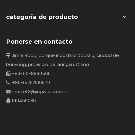
categoria de producto
Ponerse en contacto
Jinhe Road, parque industrial Daoshu, ciudad de

Danyang, provincia de Jiangsu, China
+86-511-88811566

+86-15262916970

market3@jingweiss.com

519459086
